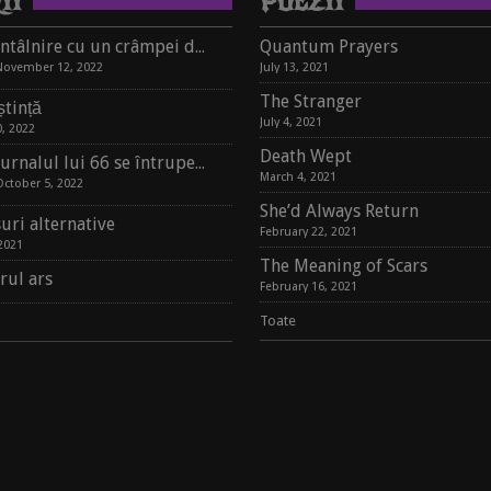
II
POEZII
Întâlnire cu un crâmpei de suflet, pe un raft de librărie
Quantum Prayers
November 12, 2022
July 13, 2021
The Stranger
tință
July 4, 2021
, 2022
Death Wept
Jurnalul lui 66 se întrupează în carte
March 4, 2021
October 5, 2022
She’d Always Return
uri alternative
February 22, 2021
2021
The Meaning of Scars
rul ars
February 16, 2021
Toate