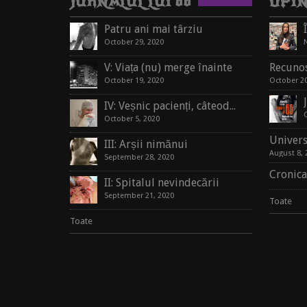
JURNALUL LUI 66
OPIN
Patru ani mai târziu
October 29, 2020
V: Viața (nu) merge înainte
Recunoș
October 19, 2020
October 20
IV: Veșnic pacienți, câteodată oameni
October 5, 2020
Univers
III: Arșii nimănui
August 8, 
September 28, 2020
Cronica
II: Spitalul nevindecării
September 21, 2020
Toate
Toate