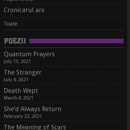
Cronicarul ars
Toate
POEZII
Quantum Prayers
July 13, 2021
Jurnalul lui 66 se întrupează în carte
The Stranger
October 5, 2022
July 4, 2021
Universuri alternative
Death Wept
August 8, 2021
March 4, 2021
Jurnalul lui 66 se întrupează în carte
Cronicarul ars
October 5, 2022
She’d Always Return
February 22, 2021
Universuri alternative
Toate
August 8, 2021
The Meaning of Scars