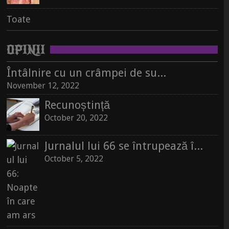
Toate
II: Spitalul nevindecării
Spini și angoase în era abominațiunilor cu zâmbete largi. Interviu cu Radu Iaszberenyi
Toate
September 21, 2020
Toate
Toate
OPINII
Întâlnire cu un crâmpei de suflet, pe un raft de librărie
November 12, 2022
Recunoștință
October 20, 2022
Jurnalul lui 66 se întrupează în carte
October 5, 2022