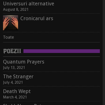
Universuri alternative
August 8, 2021
Cronicarul ars
Toate
POEZII
Quantum Prayers
July 13, 2021
Jurnalul lui 66 se întrupează în carte
The Stranger
October 5, 2022
July 4, 2021
Universuri alternative
Death Wept
August 8, 2021
March 4, 2021
Jurnalul lui 66 se întrupează în carte
October 5, 2022