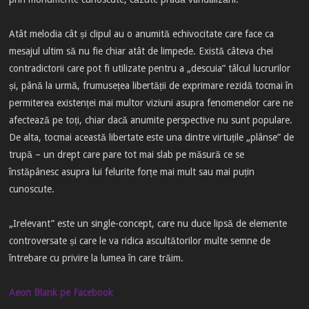
Atât melodia cât și clipul au o anumită echivocitate care face ca
mesajul ultim să nu fie chiar atât de limpede. Există câteva chei
contradictorii care pot fi utilizate pentru a „descuia” tâlcul lucrurilor
și, până la urmă, frumusețea libertății de exprimare rezidă tocmai în
permiterea existenței mai multor viziuni asupra fenomenelor care ne
afectează pe toți, chiar dacă anumite perspective nu sunt populare.
De alta, tocmai această libertate este una dintre virtuțile „plânse” de
trupă – un drept care pare tot mai slab pe măsură ce se
înstăpânesc asupra lui felurite forțe mai mult sau mai puțin
cunoscute.
„Irelevant” este un single-concept, care nu duce lipsă de elemente
controversate și care le va ridica ascultătorilor multe semne de
întrebare cu privire la lumea în care trăim.
Aeon Blank pe Facebook