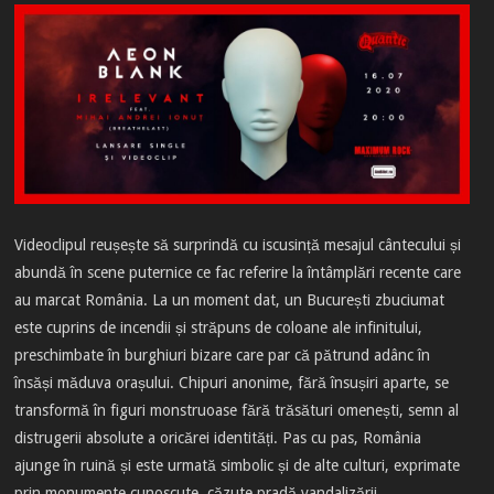
Videoclipul reușește să surprindă cu iscusință mesajul cântecului și
abundă în scene puternice ce fac referire la întâmplări recente care
au marcat România. La un moment dat, un București zbuciumat
este cuprins de incendii și străpuns de coloane ale infinitului,
preschimbate în burghiuri bizare care par că pătrund adânc în
însăși măduva orașului. Chipuri anonime, fără însușiri aparte, se
transformă în figuri monstruoase fără trăsături omenești, semn al
distrugerii absolute a oricărei identități. Pas cu pas, România
ajunge în ruină și este urmată simbolic și de alte culturi, exprimate
prin monumente cunoscute, căzute pradă vandalizării.