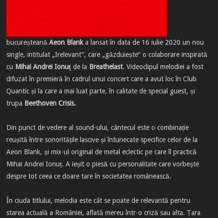
bucureșteană
Aeon Blank
a lansat în data de 16 iulie 2020 un nou
single, intitulat „Irelevant”, care „găzduiește” o colaborare inspirată
cu
Mihai Andrei Ionuț
de la
Breathelast
. Videoclipul melodiei a fost
difuzat în premieră în cadrul unui concert care a avut loc în Club
Quantic și la care a mai luat parte, în calitate de special guest, și
trupa
Beethoven Crisis.
Din punct de vedere al sound-ului, cântecul este o combinație
reușită între sonoritățile lascive și întunecate specifice celor de la
Aeon Blank, și mix-ul original de metal eclectic pe care îl practică
Mihai Andrei Ionuț. A ieșit o piesă cu personalitate care vorbește
despre tot ceea ce doare tare în societatea românească.
În ciuda titlului, melodia este cât se poate de relevantă pentru
starea actuală a României, aflată mereu într-o criză sau alta. Țara