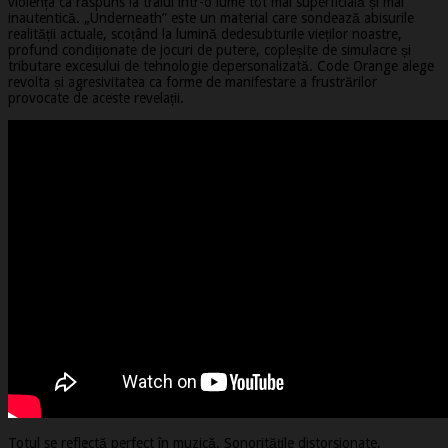
violența ca răspuns la traiul într-o lume tot mai superficială și mai
inautentică. „Underneath” este un material care sondează abisurile
realității actuale, scoțând la lumină dedesubturile vieților noastre,
profund condiționate de jocuri de putere, copleșite de simulacre și
tributare excesului de tehnologie depersonalizată. Code Orange alege
revolta și agresivitatea ca forme de manifestare a frustrărilor
provocate de aceste revelații.
Totul se reflectă perfect în muzică. Sonoritățile distorsionate,