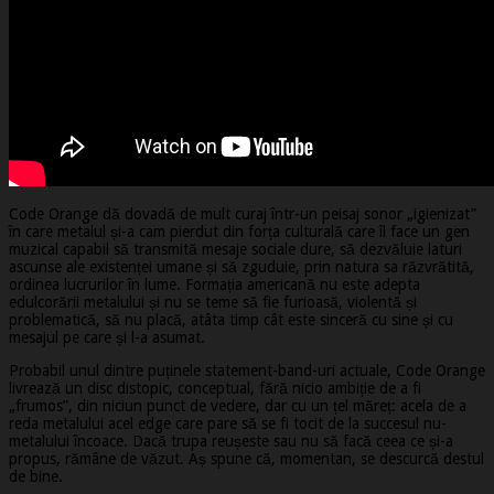
Code Orange dă dovadă de mult curaj într-un peisaj sonor „igienizat”
în care metalul și-a cam pierdut din forța culturală care îl face un gen
muzical capabil să transmită mesaje sociale dure, să dezvăluie laturi
ascunse ale existenței umane și să zguduie, prin natura sa răzvrătită,
ordinea lucrurilor în lume. Formația americană nu este adepta
edulcorării metalului și nu se teme să fie furioasă, violentă și
problematică, să nu placă, atâta timp cât este sinceră cu sine și cu
mesajul pe care și l-a asumat.
Probabil unul dintre puținele statement-band-uri actuale, Code Orange
livrează un disc distopic, conceptual, fără nicio ambiție de a fi
„frumos”, din niciun punct de vedere, dar cu un țel măreț: acela de a
reda metalului acel edge care pare să se fi tocit de la succesul nu-
metalului încoace. Dacă trupa reușeste sau nu să facă ceea ce și-a
propus, rămâne de văzut. Aș spune că, momentan, se descurcă destul
de bine.