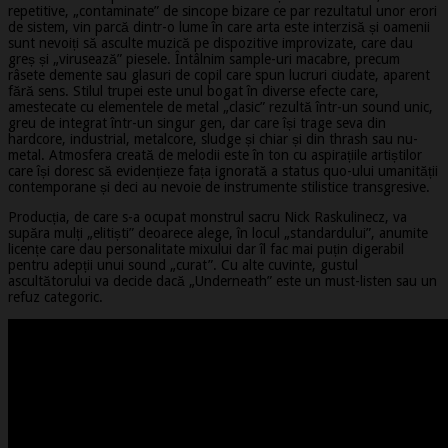
repetitive, „contaminate” de sincope bizare ce par rezultatul unor erori
de sistem, vin parcă dintr-o lume în care arta este interzisă și oamenii
sunt nevoiți să asculte muzică pe dispozitive improvizate, care dau
greș și „virusează” piesele. Întâlnim sample-uri macabre, precum
râsete demente sau glasuri de copil care spun lucruri ciudate, aparent
fără sens. Stilul trupei este unul bogat în diverse efecte care,
amestecate cu elementele de metal „clasic” rezultă într-un sound unic,
greu de integrat într-un singur gen, dar care își trage seva din
hardcore, industrial, metalcore, sludge și chiar și din thrash sau nu-
metal. Atmosfera creată de melodii este în ton cu aspirațiile artiștilor
care își doresc să evidențieze fața ignorată a status quo-ului umanității
contemporane și deci au nevoie de instrumente stilistice transgresive.
Producția, de care s-a ocupat monstrul sacru Nick Raskulinecz, va
supăra mulți „elitiști” deoarece alege, în locul „standardului”, anumite
licențe care dau personalitate mixului dar îl fac mai puțin digerabil
pentru adepții unui sound „curat”. Cu alte cuvinte, gustul
ascultătorului va decide dacă „Underneath” este un must-listen sau un
refuz categoric.