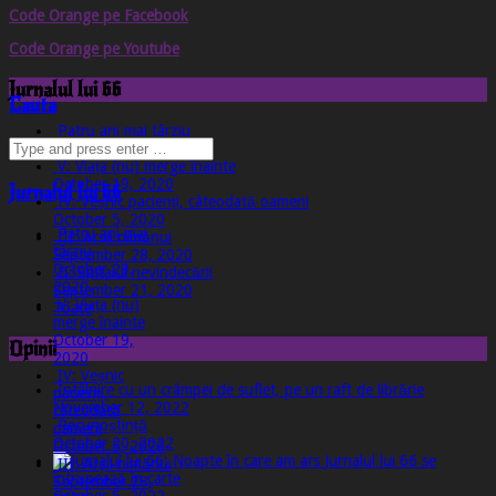
Code Orange pe Facebook
Code Orange pe Youtube
Jurnalul lui 66
Cauta
Patru ani mai târziu
October 29, 2020
V: Viața (nu) merge înainte
October 19, 2020
Jurnalul lui 66
IV: Veșnic pacienți, câteodată oameni
October 5, 2020
Patru ani mai
III: Arșii nimănui
târziu
September 28, 2020
October 29,
II: Spitalul nevindecării
2020
September 21, 2020
V: Viața (nu)
Toate
merge înainte
October 19,
Opinii
2020
IV: Veșnic
Întâlnire cu un crâmpei de suflet, pe un raft de librărie
pacienți,
November 12, 2022
câteodată
Recunoștință
oameni
October 20, 2022
October 5, 2020
Jurnalul lui 66 se
III: Arșii nimănui
întrupează în carte
September 28,
October 5, 2022