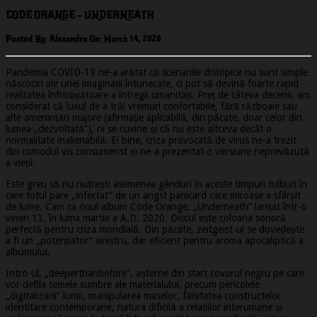
CODE ORANGE – UNDERNEATH
Posted By: Alexandra On:
March 14, 2020
Pandemia COVID-19 ne-a arătat că scenariile distopice nu sunt simple
născociri ale unei imaginații întunecate, ci pot să devină foarte rapid
realitatea înfricoșătoare a întregii umanități. Preț de câteva decenii, am
considerat că luxul de a trăi vremuri confortabile, fără războaie sau
alte amenințări majore (afirmație aplicabilă, din păcate, doar celor din
lumea „dezvoltată”), ni se cuvine și că nu este altceva decât o
normalitate inalienabilă. Ei bine, criza provocată de virus ne-a trezit
din comodul vis consumerist și ne-a prezentat o versiune neprevăzută
a vieții.
Este greu să nu nutrești asemenea gânduri în aceste timpuri tulburi în
care totul pare „infectat” de un angst panicard care miroase a sfârșit
de lume. Cam ca noul album Code Orange, „Underneath” lansat într-o
vineri 13, în luma martie a A.D. 2020. Discul este coloana sonoră
perfectă pentru criza mondială. Din păcate, zeitgeist-ul se dovedește
a fi un „potențiator” sinistru, dar eficient pentru aroma apocaliptică a
albumului.
Intro-ul, „deeperthanbefore”, așterne din start covorul negru pe care
vor defila temele sumbre ale materialului, precum pericolele
„digitalizării” lumii, manipularea maselor, falsitatea constructelor
identitare contemporane, natura dificilă a relațiilor interumane și