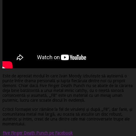
Este de apreciat modul în care Ivan Moody izbutește să aștearnă o
punte între drama personală și lupta fiecăruia dintre noi cu proprii
demoni. Chiar dacă Five Finger Death Punch nu se abate de la cărarea
deja bine bătătorită a unui metal imnic catchy, cu o rețetă sonoră
consecventă și asumată, „F8” este un material cu un mesaj uman
puternic, lucru care scoate discul în evidență.
Criticii formației vor rămâne la fel de virulenți și după „F8”, dar fanii, și
comunitatea metal mai largă, au ocazia să asculte un disc robust,
autentic și intim, creat de una dintre cele mai controversate trupe ale
momentului.
Five Finger Death Punch pe Facebook