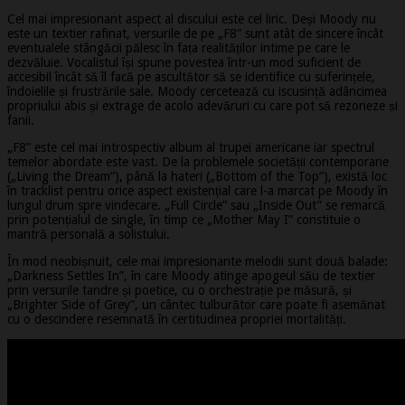
Cel mai impresionant aspect al discului este cel liric. Deși Moody nu
este un textier rafinat, versurile de pe „F8” sunt atât de sincere încât
eventualele stângăcii pălesc în fața realităților intime pe care le
dezvăluie. Vocalistul își spune povestea într-un mod suficient de
accesibil încât să îl facă pe ascultător să se identifice cu suferințele,
îndoielile și frustrările sale. Moody cercetează cu iscusință adâncimea
propriului abis și extrage de acolo adevăruri cu care pot să rezoneze și
fanii.
„F8” este cel mai introspectiv album al trupei americane iar spectrul
temelor abordate este vast. De la problemele societății contemporane
(„Living the Dream”), până la hateri („Bottom of the Top”), există loc
în tracklist pentru orice aspect existențial care l-a marcat pe Moody în
lungul drum spre vindecare. „Full Circle” sau „Inside Out” se remarcă
prin potențialul de single, în timp ce „Mother May I” constituie o
mantră personală a solistului.
În mod neobișnuit, cele mai impresionante melodii sunt două balade:
„Darkness Settles In”, în care Moody atinge apogeul său de textier
prin versurile tandre și poetice, cu o orchestrație pe măsură, și
„Brighter Side of Grey”, un cântec tulburător care poate fi asemănat
cu o descindere resemnată în certitudinea propriei mortalități.