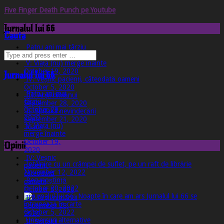
Five Finger Death Punch pe Youtube
Jurnalul lui 66
Cauta
Patru ani mai târziu
October 29, 2020
V: Viața (nu) merge înainte
October 19, 2020
Jurnalul lui 66
IV: Veșnic pacienți, câteodată oameni
October 5, 2020
Patru ani mai
III: Arșii nimănui
târziu
September 28, 2020
October 29,
II: Spitalul nevindecării
2020
September 21, 2020
V: Viața (nu)
Toate
merge înainte
October 19,
Opinii
2020
IV: Veșnic
Întâlnire cu un crâmpei de suflet, pe un raft de librărie
pacienți,
November 12, 2022
câteodată
Recunoștință
oameni
October 20, 2022
October 5, 2020
Jurnalul lui 66 se
III: Arșii nimănui
întrupează în carte
September 28,
October 5, 2022
2020
Universuri alternative
II: Spitalul