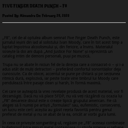
FIVE FINGER DEATH PUNCH – F8
Posted By: Alexandra On:
February 29, 2020
„F8”, cel de-al optulea album semnat Five Finger Death Punch, este
jurnalul ieșirii din iad al solistului Ivan Moody, care în tot acest timp a
luptat împotriva alcoolismului și, din fericire, a învins. Materialul
sosește la doi ani după „And Justice For None” și reprezintă un
catalog intim de demoni personali, puși pe muzică.
Trupa nu se abate în niciun fel de la direcția care a consacrat-o – și i-a
adus atât de mulți detractori – preferând confortul sonorităților deja
cunoscute. Ca de obicei, accentul se pune pe chitară și pe secțiunea
ritmică dură, explozivă, iar peste toate vine timbrul lui Moody care
pendulează între pasaje clean și harsh, în formă maximă.
Cei care se așteaptă la vreo revelație produsă de acest material, vor fi
dezamăgiți. Dacă nu vă place 5FDP, nu vă veți răzgândi cu ocazia lui
„F8” deoarece discul este o creație tipică grupului american. Fie că
alegeți să îi numiți pe artiști „formulaici” sau, eufemistic, consecvenți,
un lucru este cert: aceștia au găsit rețeta favorită pentru genul
preferat de metal și nu se abat de la ea, oricât ar vorbi gura lumii.
În ceea ce privește songwriting-ul, regăsim pe „F8” aceeași combinație
bulletproof între imnuri metal contagioase cu strofe intense și refrene