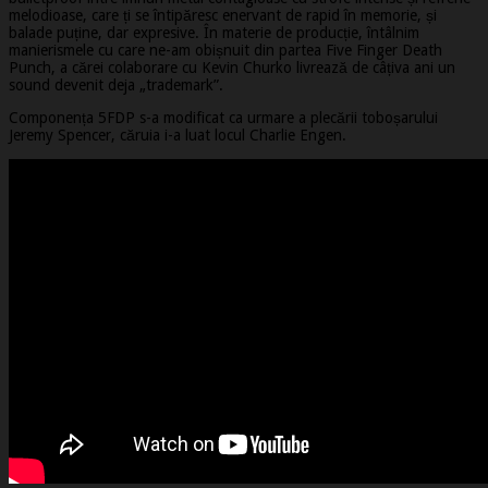
melodioase, care ți se întipăresc enervant de rapid în memorie, și
balade puține, dar expresive. În materie de producție, întâlnim
manierismele cu care ne-am obișnuit din partea Five Finger Death
Punch, a cărei colaborare cu Kevin Churko livrează de câțiva ani un
sound devenit deja „trademark”.
Componența 5FDP s-a modificat ca urmare a plecării toboșarului
Jeremy Spencer, căruia i-a luat locul Charlie Engen.