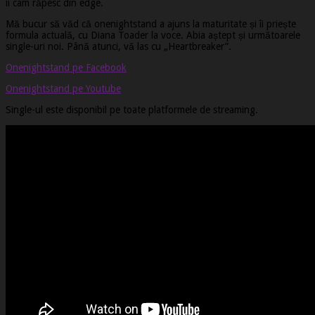
îi cam răpesc din edge.
Mă bucur să văd că onenightstand a ajuns la maturitate și îi priește
formula actuală, cu Diana Toader la voce. Abia aștept și următoarele
single-uri noi. Până atunci, vă las cu „Heartbreaker”.
Onenightstand pe Facebook
Onenightstand pe Youtube
Single-ul este disponibil pe toate platformele de streaming.