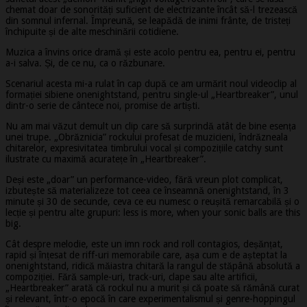
chemat doar de sonorități suficient de electrizante încât să-l trezească
din somnul infernal. Împreună, se leapădă de inimi frânte, de tristeți
închipuite și de alte meschinării cotidiene.
Muzica a învins orice dramă și este acolo pentru ea, pentru ei, pentru
a-i salva. Și, de ce nu, ca o răzbunare.
Scenariul acesta mi-a rulat în cap după ce am urmărit noul videoclip al
formației sibiene onenightstand, pentru single-ul „Heartbreaker”, unul
dintr-o serie de cântece noi, promise de artiști.
Nu am mai văzut demult un clip care să surprindă atât de bine esența
unei trupe. „Obrăznicia” rockului profesat de muzicieni, îndrăzneala
chitarelor, expresivitatea timbrului vocal și compozițiile catchy sunt
ilustrate cu maximă acuratețe în „Heartbreaker”.
Deși este „doar” un performance-video, fără vreun plot complicat,
izbutește să materializeze tot ceea ce înseamnă onenightstand, în 3
minute și 30 de secunde, ceva ce eu numesc o reușită remarcabilă și o
lecție și pentru alte grupuri: less is more, when your sonic balls are this
big.
Cât despre melodie, este un imn rock and roll contagios, deșănțat,
rapid și înțesat de riff-uri memorabile care, așa cum e de așteptat la
onenightstand, ridică măiastra chitară la rangul de stăpână absolută a
compoziției. Fără sample-uri, track-uri, clape sau alte artificii,
„Heartbreaker” arată că rockul nu a murit și că poate să rămână curat
și relevant, într-o epocă în care experimentalismul și genre-hoppingul