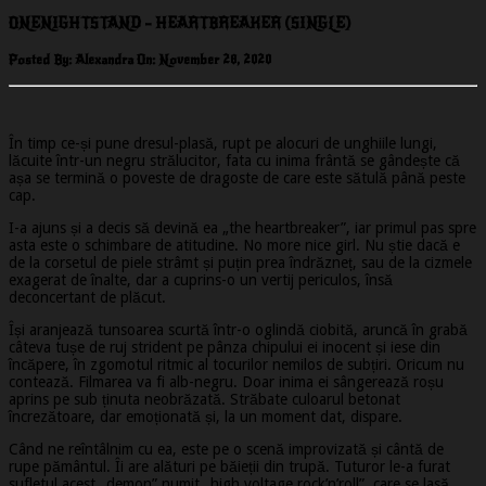
ONENIGHTSTAND – HEARTBREAKER (SINGLE)
Posted By: Alexandra On:
November 28, 2020
În timp ce-și pune dresul-plasă, rupt pe alocuri de unghiile lungi,
lăcuite într-un negru strălucitor, fata cu inima frântă se gândește că
așa se termină o poveste de dragoste de care este sătulă până peste
cap.
I-a ajuns și a decis să devină ea „the heartbreaker”, iar primul pas spre
asta este o schimbare de atitudine. No more nice girl. Nu știe dacă e
de la corsetul de piele strâmt și puțin prea îndrăzneț, sau de la cizmele
exagerat de înalte, dar a cuprins-o un vertij periculos, însă
deconcertant de plăcut.
Își aranjează tunsoarea scurtă într-o oglindă ciobită, aruncă în grabă
câteva tușe de ruj strident pe pânza chipului ei inocent și iese din
încăpere, în zgomotul ritmic al tocurilor nemilos de subțiri. Oricum nu
contează. Filmarea va fi alb-negru. Doar inima ei sângerează roșu
aprins pe sub ținuta neobrăzată. Străbate culoarul betonat
încrezătoare, dar emoționată și, la un moment dat, dispare.
Când ne reîntâlnim cu ea, este pe o scenă improvizată și cântă de
rupe pământul. Îi are alături pe băieții din trupă. Tuturor le-a furat
sufletul acest „demon” numit „high voltage rock’n’roll”, care se lasă