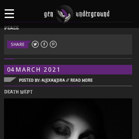
PEACE
SHARE
04
MARCH
2021
POSTED BY: ALEXANDRA //
READ MORE
DEATH WEPT