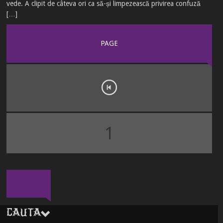
vede. A clipit de câteva ori ca să-și limpezească privirea confuză
[…]
PAGE
1
CAUTA