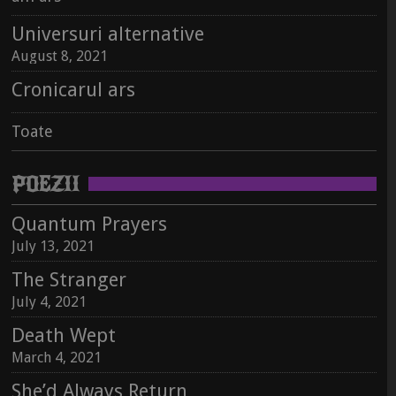
Universuri alternative
August 8, 2021
Cronicarul ars
Toate
POEZII
Quantum Prayers
Jurnalul lui 66 se întrupează în carte
July 13, 2021
October 5, 2022
The Stranger
July 4, 2021
Universuri alternative
August 8, 2021
Death Wept
Jurnalul lui 66 se întrupează în carte
March 4, 2021
Cronicarul ars
October 5, 2022
She’d Always Return