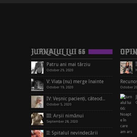
JURNALUL LUI 66
OPIN
Patru ani mai târziu
October 29, 2020
V: Viața (nu) merge înainte
Recunoș
October 19, 2020
October 20
IV: Veșnic pacienți, câteodată oameni
October 5, 2020
III: Arșii nimănui
September 28, 2020
II: Spitalul nevindecării