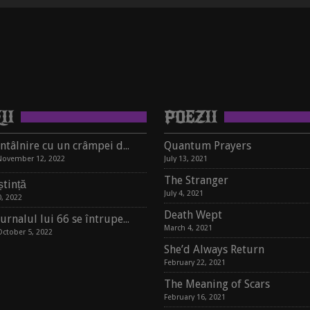
II
POEZII
Întâlnire cu un crâmpei de suflet, pe un raft de librărie
Quantum Prayers
November 12, 2022
July 13, 2021
The Stranger
tință
July 4, 2021
, 2022
Death Wept
Jurnalul lui 66 se întrupează în carte
March 4, 2021
October 5, 2022
She’d Always Return
February 22, 2021
The Meaning of Scars
February 16, 2021