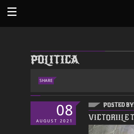
POLITICA
SHARE
08
POSTED BY
VICTORIILE 
AUGUST
2021