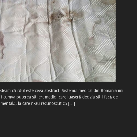
edeam că răul este ceva abstract. Sistemul medical din România îmi
it cumva puterea să iert medicii care luaseră decizia să-i facă de
imentală, la care n-au recunoscut că […]