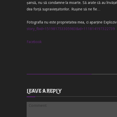
șansă, nu să condamne la moarte. Să arate că au învățat
dea forță supraviețuitorilor. Rușine să ne fie…
Fotografia nu este proprietatea mea, ci aparține Exploz
story_fbid=151981753305983&id=111814197322739
Facebook
LEAVE A REPLY