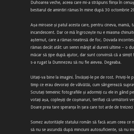
Duhoarea veche, aceea care mi-a străpuns ființa în cenușa
bestiarul de amintiri rămas în mine după 30 octombrie 2015
Așa miroase și patul acesta care, pentru cineva, mamă, tată
incandescent. Dar ce mă îngrozește nu e miasma chinuitoa
așternut, care a rămas neatinsă de foc. Dovada incontest
rămas decât atât: un semn mânjit al durerii ultime – o dur
măcar să țipe după ajutor, dar sunt convinsă că a simțit fl
s-a rugat la Dumnezeu să nu fie aievea. Degeaba.
Uitați-va bine la imagini. Învățați-le pe de rost. Priviți-
timp ce erau devorați de vâlvătăi, cum sângerează supravieț
Scrutați temeinic fotografiile și adormiți cu ele in gând
votați așa, copleșiți de coșmaruri, terifiați că următorii ve
Doare prea tare speranța în țara care tot arde de treizeci
Somez autoritățile statului român să facă acum ceea ce nu 
să nu se ascundă după minciuni autosuficiente, să nu invo