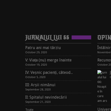
JURNALUL LUI 66
OPIN
Patru ani mai târziu
October 29, 2020
November 
V: Viața (nu) merge înainte
Recunoș
October 19, 2020
October 20
IV: Veșnic pacienți, câteodată oameni
October 5, 2020
III: Arșii nimănui
September 28, 2020
II: Spitalul nevindecării
September 21, 2020
Univers
Toate