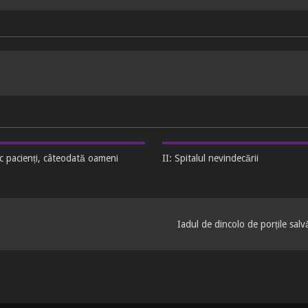
ic pacienți, câteodată oameni
II: Spitalul nevindecării
Iadul de dincolo de porțile salv