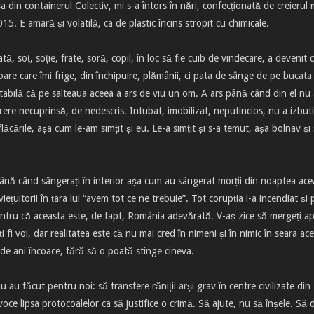
 din containerul Colectiv, mi s-a întors în nări, confecționată de creierul
. E amară și volatilă, ca de plastic încins stropit cu chimicale.
, soț, soție, frate, soră, copil, în loc să fie cuib de vindecare, a devenit 
re care îmi frige, din închipuire, plămânii, ci pata de sânge de pe bucata
abilă că pe salteaua aceea a ars de viu un om. A ars până când din el nu
ere necuprinsă, de nedescris. Intubat, imobilizat, neputincios, nu a izbutit
ăcările, așa cum le-am simțit și eu. Le-a simțit și s-a temut, așa bolnav și 
le până când sângerați în interior așa cum au sângerat morții din noaptea ace
uitorii în țara lui “avem tot ce ne trebuie”. Tot corupția i-a incendiat și p
 pentru că aceasta este, de fapt, România adevărată. V-aș zice să mergeți a
ți fi voi, dar realitatea este că nu mai cred în nimeni și în nimic în seara ac
 de ani încoace, fără să o poată stinge cineva.
au făcut pentru noi: să transfere răniții arși grav în centre civilizate din
ce lipsa protocoalelor ca să justifice o crimă. Să ajute, nu să înșele. Să 