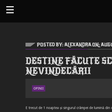
POSTED BY: ALEXANDRA ON:
AUGU
DESTINE FĂCUTE SC
NEVINDECĂRII
OPINII
E trecut de 1 noaptea și singurul crâmpei de lumină din c