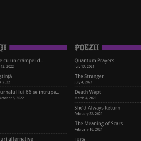
II
POEZII
Întâlnire cu un crâmpei de suflet, pe un raft de librărie
Quantum Prayers
12, 2022
July 13, 2021
tință
The Stranger
, 2022
July 4, 2021
Jurnalul lui 66 se întrupează în carte
Death Wept
October 5, 2022
March 4, 2021
She’d Always Return
February 22, 2021
The Meaning of Scars
February 16, 2021
uri alternative
Toate